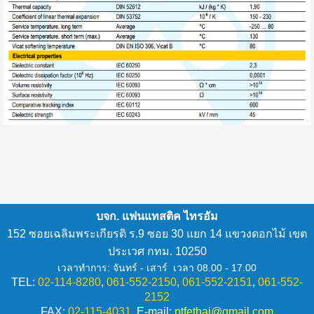
บจก. แฟนแทสติค ไทรอัม
152 ซอยเฉลิมพระเกียรติ ร.9 ซอย 30 แยก 14 แขวงดอกไม้ เขต
ประเวศ กทม. 10250
เวลาทำการ: จันทร์ - เสาร์ เวลา 08.00 - 17.00
TEL:
02-114-
8280
,
061-552-2150
,
061-552-2151
,
061-552-
2152
FAX:
02-115-
4031
E-mail:
ptfethai@gmail.com