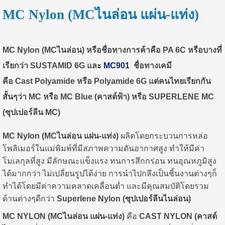
MC Nylon (MCไนล่อน แผ่น-แท่ง)
MC Nylon (MCไนล่อน
)
หรือชื่อทางการค้าคือ
PA 6C
หรือบางที่
เรียกว่า
SUSTAMID 6G
และ
MC901
ชื่อทางเคมี
คือ
Cast Polyamide หรือ Polyamide 6G
แต่คนไทยเรียกกัน
สั้นๆว่า
MC
หรือ
MC
Blue
(คาสต์ฟ้า) หรือ SUPERLENE MC
(ซุปเปอร์ลีน MC)
MC Nylon (MCไนล่อน แผ่น-แท่ง)
ผลิตโดยกระบวนการหล่อ
โพลิเมอร์ในแม่พิมพ์ที่มีสภาพความดันอากาศสูง ทำให้มีค่า
โมเลกุลที่สูง มีลักษณะแข็งแรง ทนการสึกกร่อน ทนอุณหภูมิสูง
ได้มากกว่า ไม่เปลี่ยนรูปได้ง่าย การนำไปกลึงเป็นชิ้นงานต่างๆก็
ทำได้โดยมีค่าความคลาดเคลื่อนต่ำ และมีคุณสมบัติโดยรวม
ด้านต่างๆดีกว่า
Superlene Nylon (ซุปเปอร์ลีนไนล่อน)
MC NYLON (MCไนล่อน แผ่น-แท่ง)
คือ
CAST NYLON (คาสต์