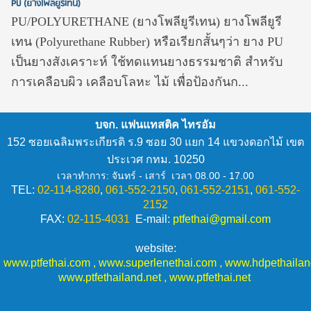
PU (ยางโพลียูรีเทน)
PU/POLYURETHANE (ยางโพลียูรีเทน) ยางโพลียูรี
เทน (Polyurethane Rubber) หรือเรียกสั้นๆว่า ยาง PU
เป็นยางสังเคราะห์ ใช้ทดแทนยางธรรมชาติ สำหรับ
การเคลือบผิว เคลือบโลหะ ไม้ เพื่อป้องกันก...
บจก. แฟนแทสติค ไทรอัม
152 ซอยเฉลิมพระเกียรติ ร.9 ซอย 30 แยก 14 แขวงดอกไม้ เขต
ประเวศ กทม. 10250
เวลาทำการ: จันทร์ - เสาร์ เวลา 08.00 - 17.00
TEL:
02-114-
8280
,
061-552-2150
,
061-552-2151
,
061-552-
2152
FAX:
02-115-
4031
E-mail:
ptfethai@gmail.com
website:
www.ptfethai.com
,
www.superlenethai.com
,
www.hdpethaila
www.ptfethailand.net
,
www.ptfethai.net