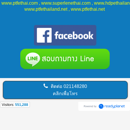
www.ptfethai.com
,
www.superlenethai.com
,
www.hdpethaila
www.ptfethailand.net
,
www.ptfethai.net
ติดต่อ
021148280
คลิกเพื่อโทร
Visitors:
551,288