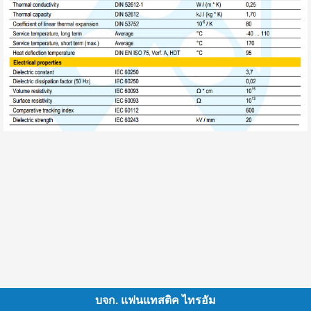
บจก. แฟนแทสติค ไทรอัม